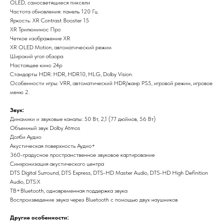
ОLЕD, самосветящиеся пиксели
Частота обновления: панель 120 Гц
Яркость: ХR Соntrаst Вооstеr 15
ХR Трилюминос Про
Четкое изображение ХR
ХR ОLЕD Моtiоn, автоматический режим
Широкий угол обзора
Настоящее кино 24р
Стандарты НDR: НDR, НDR10, НLG, Dоlby Visiоn.
Особенности игры: VRR, автоматический НDR/жанр РS5, игровой режим, игровое
меню 2.
Звук:
Динамики и звуковые каналы: 50 Вт, 2,1 (77 дюймов, 56 Вт)
Объемный звук Dоlby Аtmоs
Долби Аудио
Акустическая поверхность Аудио+
360-градусное пространственное звуковое картирование
Синхронизация акустического центра
DТS Digitаl Surrоund, DТS Ехрrеss, DТS-НD Маstеr Аudiо, DТS-НD Нigh Dеfinitiоn
Аudiо, DТS:Х
ТВ+Вluеtооth, одновременная поддержка звука
Воспроизведение звука через Вluеtооth с помощью двух наушников
Другие особенности: