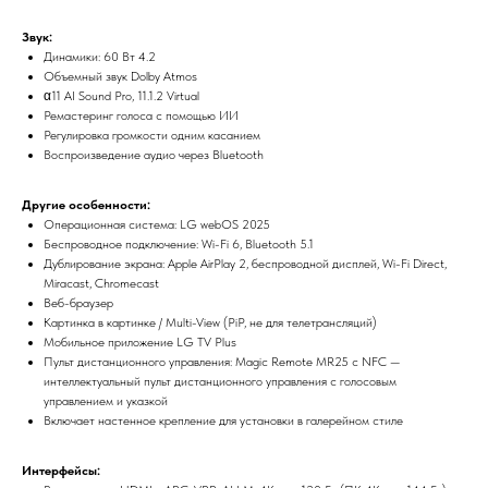
Звук:
Динамики: 60 Вт 4.2
Объемный звук Dolby Atmos
α11 AI Sound Pro, 11.1.2 Virtual
Ремастеринг голоса с помощью ИИ
Регулировка громкости одним касанием
Воспроизведение аудио через Bluetooth
Другие особенности:
Операционная система: LG webOS 2025
Беспроводное подключение: Wi-Fi 6, Bluetooth 5.1
Дублирование экрана: Apple AirPlay 2, беспроводной дисплей, Wi-Fi Direct,
Miracast, Chromecast
Веб-браузер
Картинка в картинке / Multi-View (PiP, не для телетрансляций)
Мобильное приложение LG TV Plus
Пульт дистанционного управления: Magic Remote MR25 с NFC —
интеллектуальный пульт дистанционного управления с голосовым
управлением и указкой
Включает настенное крепление для установки в галерейном стиле
Интерфейсы: