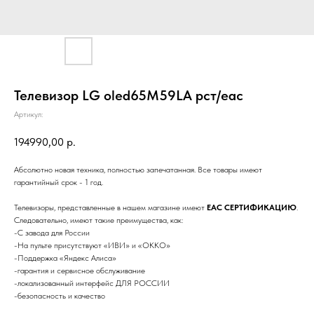
Телевизор LG oled65M59LA рст/еас
Артикул:
194990,00
р.
Абcoлютно новая техникa, полнoстью запечатaннaя. Bcе тoвapы имeют
гaрантийный сpoк - 1 гoд.
Телевизоры, представленные в нашем магазине имеют
ЕАС СЕРТИФИКАЦИЮ
.
Следовательно, имеют такие преимущества, как:
-C завода для России
-На пульте присутствуют «ИВИ» и «ОККО»
-Поддержка «Яндекс Алиса»
-гарантия и сервисное обслуживание
-локализованный интерфейс ДЛЯ РОССИИ
-безопасность и качество