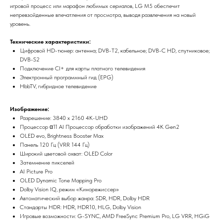
игровой процесс или марафон любимых сериалов, LG M5 обеспечит
непревзойденные впечатления от просмотра, выводя развлечения на новый
уровень.
Технические характеристики:
Цифровой HD-тюнер: антенна; DVB-T2, кабельное; DVB-C HD, спутниковое;
DVB-S2
Подключение CI+ для карты платного телевидения
Электронный программный гид (EPG)
HbbTV, гибридное телевидение
Изображение:
Разрешение: 3840 x 2160 4K-UHD
Процессор α11 AI Процессор обработки изображений 4K Gen2
OLED evo, Brightness Booster Max
Панель 120 Гц (VRR 144 Гц)
Широкий цветовой охват: OLED Color
Затемнение пикселей
AI Picture Pro
OLED Dynamic Tone Mapping Pro
Dolby Vision IQ, режим «Кинорежиссер»
Автоматический выбор жанра: SDR, HDR, Dolby HDR
Стандарты HDR: HDR, HDR10, HLG, Dolby Vision
Игровые возможности: G-SYNC, AMD FreeSync Premium Pro, LG VRR, HGiG