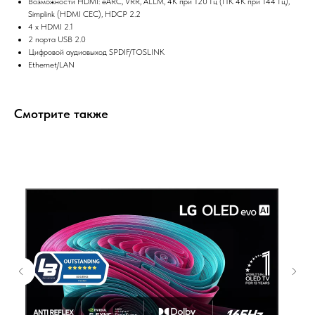
Возможности HDMI: eARC, VRR, ALLM, 4K при 120 Гц (ПК 4K при 144 Гц),
Simplink (HDMI CEC), HDCP 2.2
4 x HDMI 2.1
2 порта USB 2.0
Цифровой аудиовыход SPDIF/TOSLINK
Ethernet/LAN
Смотрите также