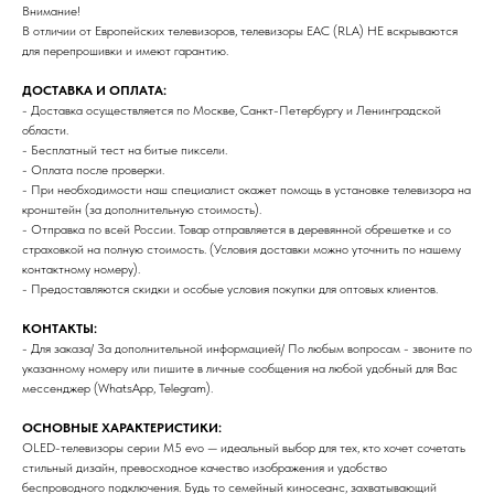
Внимание!
В отличии от Европейских телевизоров, телевизоры ЕАС (RLA) НЕ вскрываются
для перепрошивки и имеют гарантию.
ДОСТАВКА И ОПЛАТА:
- Доставка осуществляется по Москве, Санкт-Петербургу и Ленинградской
области.
- Бесплатный тест на битые пиксели.
- Оплата после проверки.
- При необходимости наш специалист окажет помощь в установке телевизора на
кронштейн (за дополнительную стоимость).
- Отправка по всей России. Товар отправляется в деревянной обрешетке и со
страховкой на полную стоимость. (Условия доставки можно уточнить по нашему
контактному номеру).
- Предоставляются скидки и особые условия покупки для оптовых клиентов.
КОНТАКТЫ:
- Для заказа/ За дополнительной информацией/ По любым вопросам - звоните по
указанному номеру или пишите в личные сообщения на любой удобный для Вас
мессенджер (WhatsApp, Telegram).
ОСНОВНЫЕ ХАРАКТЕРИСТИКИ:
OLED-телевизоры серии M5 evo — идеальный выбор для тех, кто хочет сочетать
стильный дизайн, превосходное качество изображения и удобство
беспроводного подключения. Будь то семейный киносеанс, захватывающий